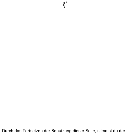
5,00
€
ADD TO CART
DATENSCHUTZERKLÄRUNG
IMPRESSUM
AGB
Durch das Fortsetzen der Benutzung dieser Seite, stimmst du der